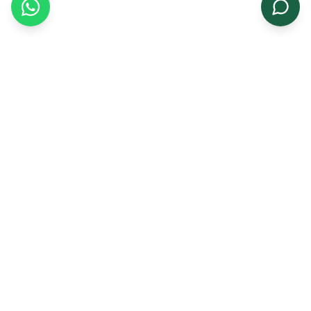
Growing a greener tomorrow with premium
agricultural seeds for farmers and businesses.
Quick Links
Home
About Us
Products