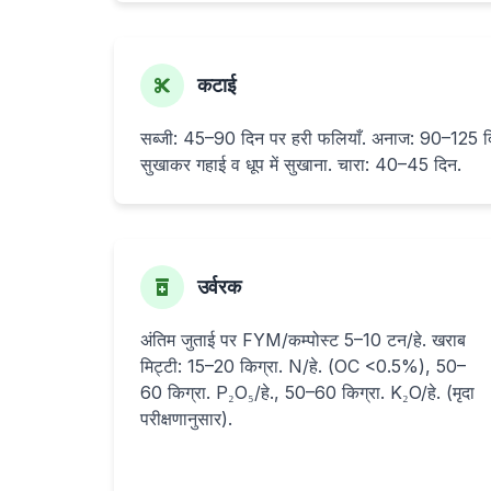
कटाई
सब्जी: 45–90 दिन पर हरी फलियाँ. अनाज: 90–125 दिन
सुखाकर गहाई व धूप में सुखाना. चारा: 40–45 दिन.
उर्वरक
अंतिम जुताई पर FYM/कम्पोस्ट 5–10 टन/हे. खराब
मिट्टी: 15–20 किग्रा. N/हे. (OC <0.5%), 50–
60 किग्रा. P₂O₅/हे., 50–60 किग्रा. K₂O/हे. (मृदा
परीक्षणानुसार).