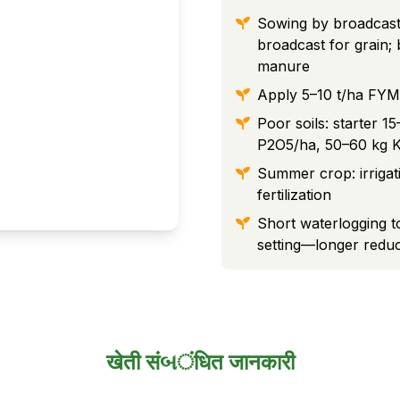
Sowing by broadcastin
broadcast for grain;
manure
Apply 5–10 t/ha FYM 
Poor soils: starter 
P2O5/ha, 50–60 kg K2
Summer crop: irrigati
fertilization
Short waterlogging t
setting—longer reduce
खेती संબंधित जानकारी