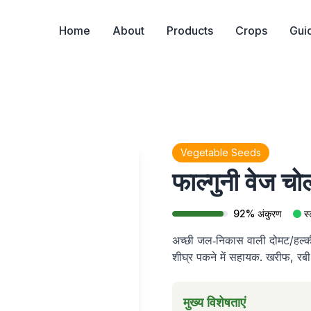
Home
About
Products
Crops
Gui
Vegetable Seeds
फाल्गुनी वेज चो
92
%
अंकुरण
स्
अच्छी जल‑निकास वाली दोमट/हल्की भा
शीघ्र पकने में सहायक. खरीफ, रबी (द
मुख्य विशेषताएं