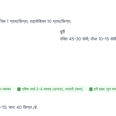
जिम 1 ग्राम/किग्रा; राइजोबियम 10 ग्राम/किग्रा.
दूरी
पंक्ति 45–30 सेमी; पौधा 10–15 सेमी
बर–नवम्बर
ग्रीष्म: मार्च 2–4 सप्ताह (अनाज), फरवरी (चारा)
हरी खाद: जून मध्
15; चारा 40 किग्रा./हे.