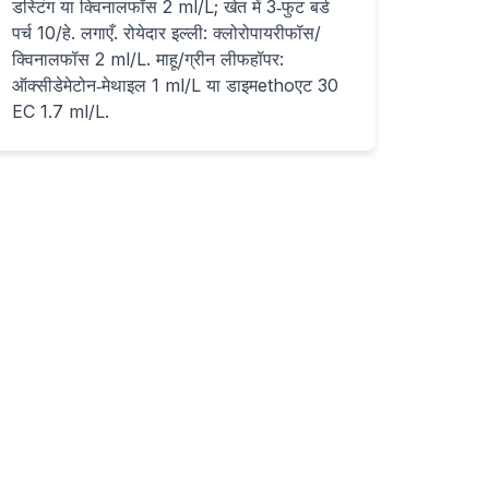
डस्टिंग या क्विनालफॉस 2 ml/L; खेत में 3‑फुट बर्ड
पर्च 10/हे. लगाएँ. रोयेदार इल्ली: क्लोरोपायरीफॉस/
क्विनालफॉस 2 ml/L. माहू/ग्रीन लीफहॉपर:
ऑक्सीडेमेटोन‑मेथाइल 1 ml/L या डाइमethoएट 30
EC 1.7 ml/L.