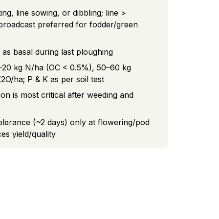
g, line sowing, or dibbling; line >
 broadcast preferred for fodder/green
as basal during last ploughing
15–20 kg N/ha (OC < 0.5%), 50–60 kg
O/ha; P & K as per soil test
on is most critical after weeding and
olerance (~2 days) only at flowering/pod
s yield/quality