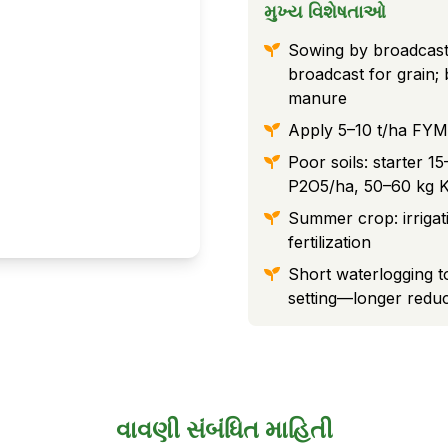
મુખ્ય વિશેષતાઓ
Sowing by broadcastin
broadcast for grain;
manure
Apply 5–10 t/ha FYM 
Poor soils: starter 
P2O5/ha, 50–60 kg K2
Summer crop: irrigati
fertilization
Short waterlogging t
setting—longer reduce
વાવણી સંબંધિત માહિતી