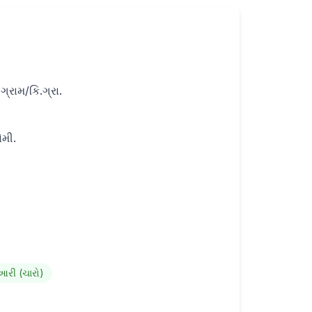
્રામ/કિ.ગ્રા.
ેમી.
આરી (ચારો)