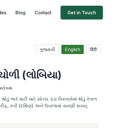
des
Blog
Contact
Get in Touch
ગુજરાતી
English
हिंदी
 ચોળી (લોબિયા)
સ્ટોકમાં
ડું ભારે માટી માટે યોગ્ય. ઠંડા વિસ્તારોમાં થોડું રેતાળ
રીફ, રબી (દક્ષિણ) અને ઉનાળામાં વાવણી શક્ય;