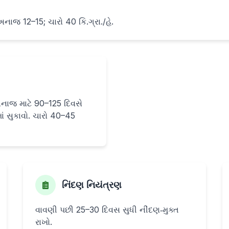
ાજ 12–15; ચારો 40 કિ.ગ્રા./હે.
અનાજ માટે 90–125 દિવસે
માં સુકાવો. ચારો 40–45
નિંદણ નિયંત્રણ
વાવણી પછી 25–30 દિવસ સુધી નીંદણ‑મુક્ત
રાખો.