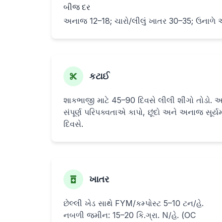
બીજ દર
અનાજ 12–18; ચારો/લીલું ખાતર 30–35; ઉનાળે અન
કટાઈ
શાકભાજી માટે 45–90 દિવસે લીલી શીંગો તોડો. 
સંપૂર્ણ પરિપક્વતાએ કાપો, છૂંદો અને અનાજ સૂર્ય
દિવસે.
ખાતર
છેલ્લી ખેડ સાથે FYM/કમ્પોસ્ટ 5–10 ટન/હે.
નબળી જમીન: 15–20 કિ.ગ્રા. N/હે. (OC