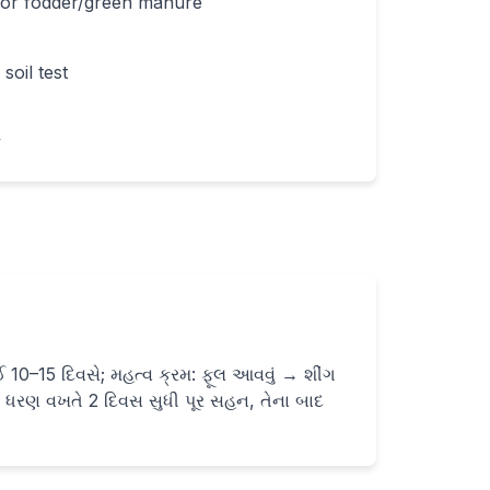
d for fodder/green manure
oil test
y
 10–15 દિવસે; મહત્વ ક્રમ: ફૂલ આવવું → શીંગ
 ધરણ વખતે 2 દિવસ સુધી પૂર સહન, તેના બાદ