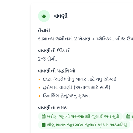
વાવણી
તૈયારી
સામાન્ય જમીનમાં 2 ખેડાણ + પ્લેન્કિંગ. બીજ ઉપચ
વાવણીની ઊંડાઈ
2–3 સેમી.
વાવણીની પદ્ધતિઓ
•
છાંટા (ચારો/લીલું ખાતર માટે વધુ યોગ્ય)
•
હરોળમાં વાવણી (અનાજ માટે સારી)
•
ડિબલિંગ હેતુ/ઋતુ મુજબ
વાવણીનો સમય
ખરીફ: જૂનની શરૂઆતથી જુલાઈ અંત સુધી
લીલું ખાતર: જૂન મધ્ય–જુલાઈ પ્રથમ અઠવાડિયું