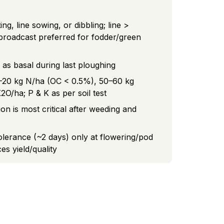
g, line sowing, or dibbling; line >
 broadcast preferred for fodder/green
as basal during last ploughing
15–20 kg N/ha (OC < 0.5%), 50–60 kg
O/ha; P & K as per soil test
on is most critical after weeding and
olerance (~2 days) only at flowering/pod
s yield/quality