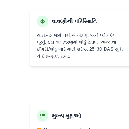
વાવણીની પરિસ્થિતિ
સામાન્ય જમીનમાં બે ખેડાણ અને પ્લેન્કિંગ
પૂરતું. ઠંડા વાતાવરણમાં થોડું રેતાળ, અન્યથા
દોંભરી/થોડું ભારે માટી શ્રેષ્ઠ. 25–30 DAS સુધી
નીંદણ‑મુક્ત રાખો.
મુખ્ય મુદ્દાઓ