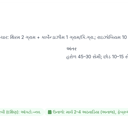
ાર: થિરમ 2 ગ્રામ + કાર્બેન્ડાઝીમ 1 ગ્રામ/કિ.ગ્રા.; રાઇઝોબિયમ 10 ગ
અંતર
હરોળ 45–30 સેમી; છોડ 10–15 સ
રબી (દક્ષિણ): ઑક્ટો.–નવ.
ઉનાળો: માર્ચ 2–4 અઠવાડિયા (અનાજ), ફેબ્રુ