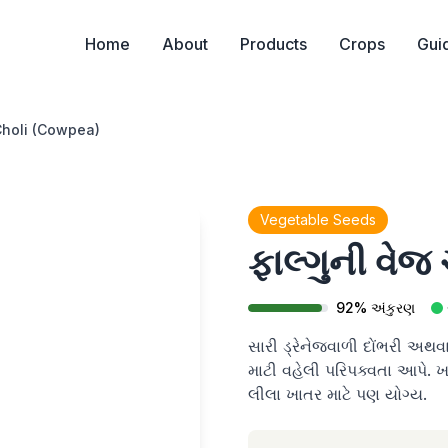
Home
About
Products
Crops
Gui
Choli (Cowpea)
Vegetable Seeds
ફાલ્ગુની વેજ
92
%
અંકુરણ
સારી ડ્રેનેજવાળી દોંભરી અથવા થો
માટી વહેલી પરિપક્વતા આપે. ખ
લીલા ખાતર માટે પણ યોગ્ય.