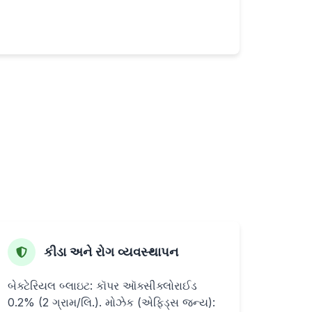
કીડા અને રોગ વ્યવસ્થાપન
બેક્ટેરિયલ બ્લાઇટ: કૉપર ઑક્સીક્લોરાઈડ
0.2% (2 ગ્રામ/લિ.). મોઝેક (એફિડ્સ જન્ય):