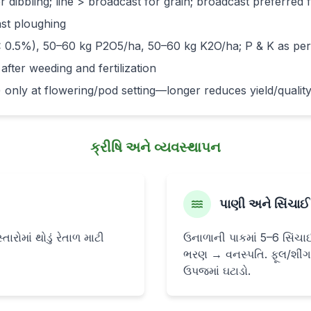
r dibbling; line > broadcast for grain; broadcast preferre
ast ploughing
< 0.5%), 50–60 kg P2O5/ha, 50–60 kg K2O/ha; P & K as per s
 after weeding and fertilization
 only at flowering/pod setting—longer reduces yield/qualit
ક્રીષિ અને વ્યવસ્થાપન
પાણી અને સિંચાઈ
્તારોમાં થોડું રેતાળ માટી
ઉનાળાની પાકમાં 5–6 સિંચાઈ
ભરણ → વનસ્પતિ. ફૂલ/શીંગ
ઉપજમાં ઘટાડો.