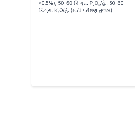
<0.5%), 50–60 કિ.ગ્રા. P₂O₅/હે., 50–60
કિ.ગ્રા. K₂O/હે. (માટી પરીક્ષણ મુજબ).