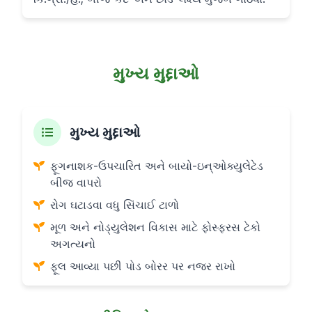
મુખ્ય મુદ્દાઓ
મુખ્ય મુદ્દાઓ
ફૂગનાશક-ઉપચારિત અને બાયો-ઇન્ઓક્યુલેટેડ
બીજ વાપરો
રોગ ઘટાડવા વધુ સિંચાઈ ટાળો
મૂળ અને નોડ્યુલેશન વિકાસ માટે ફોસ્ફરસ ટેકો
અગત્યનો
ફૂલ આવ્યા પછી પોડ બોરર પર નજર રાખો