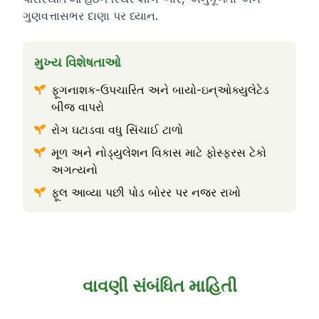
ગુણવત્તાસભર દાણા પર ધ્યાન.
મુખ્ય વિશેષતાઓ
ફૂગનાશક-ઉપચારિત અને બાયો-ઇન્ઓક્યુલેટેડ
બીજ વાપરો
રોગ ઘટાડવા વધુ સિંચાઈ ટાળો
મૂળ અને નોડ્યુલેશન વિકાસ માટે ફોસ્ફરસ ટેકો
અગત્યનો
ફૂલ આવ્યા પછી પોડ બોરર પર નજર રાખો
વાવણી સંબંધિત માહિતી