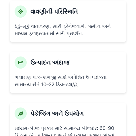
વાવણીની પરિસ્થિતિ
ઠંડું-સૂકું વાતાવરણ, સારી ડ્રેનેજવાળી જમીન અને
મધ્યમ ફળદ્રુપતામાં સારી પ્રદર્શન.
ઉત્પાદન અંદાજ
ભલામણ પાક-કાળજી સાથે અપેક્ષિત ઉત્પાદકતા
સામાન્ય રીતે 10–22 ક્વિન્ટલ/હે.
પેકેજિંગ અને ઉપયોગ
મધ્યમ-બીજ પ્રકાર માટે સામાન્ય બીજદર: 60–90
કિ.ગ્રા./હે.; બીજ-કદ અને છોડ-લક્ષ્ય મુજબ ગોઠવો.