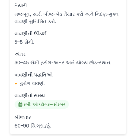
તૈયારી
મજબૂત, સારી બીજ-બેડ તૈયાર કરો અને નિંદણ-મુક્ત
વાવણી સુનિશ્ચિત કરો.
વાવણીની ઊંડાઈ
5–8 સેમી.
અંતર
30–45 સેમી હરોળ-અંતર અને યોગ્ય છોડ-સ્થાન.
વાવણીની પદ્ધતિઓ
•
હરોળ વાવણી
વાવણીનો સમય
રબી: ઑક્ટોબર–નવેમ્બર
બીજ દર
60–90 કિ.ગ્રા./હે.