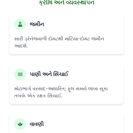
ક્રીષિ અને વ્યવસ્થાપન
જમીન
સારી ડ્રેનેજવાળી દોમટથી માટિયા-દોમટ જમીન
આદર્શ.
પાણી અને સિંચાઈ
મોટાભાગે વરસાદ-આધારિત; ફૂલ સમયે લાંબા સૂકા
તબક્કે એક રક્ષક સિંચાઈ.
વાવણી