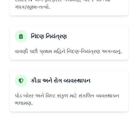
ગંધક/સૂક્ષ્મ-તત્વો.
નિંદણ નિયંત્રણ
વાવણી પછી પ્રથમ મહિને નિંદણ-નિયંત્રણ અગત્યનું.
કીડા અને રોગ વ્યવસ્થાપન
પોડ બોરર અને વિલ્ટ સંકુલ માટે સંકલિત વ્યવસ્થાપન
ભલામણ.