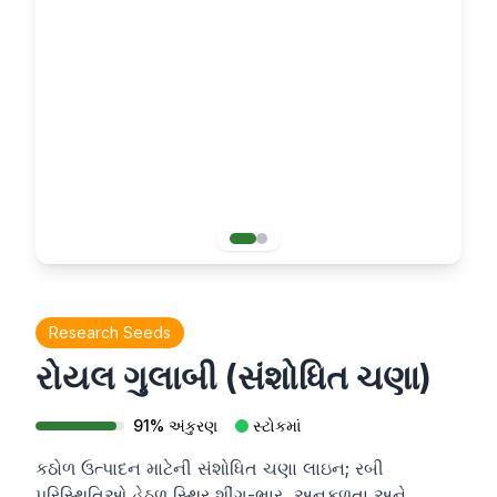
Research Seeds
રોયલ ગુલાબી (સંશોધિત ચણા)
91
%
અંકુરણ
સ્ટોકમાં
કઠોળ ઉત્પાદન માટેની સંશોધિત ચણા લાઇન; રબી
પરિસ્થિતિઓ હેઠળ સ્થિર શીંગ-ભાર, અનુકૂળતા અને