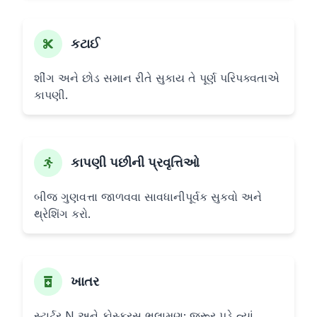
કટાઈ
શીંગ અને છોડ સમાન રીતે સુકાય તે પૂર્ણ પરિપક્વતાએ
કાપણી.
કાપણી પછીની પ્રવૃત્તિઓ
બીજ ગુણવત્તા જાળવવા સાવધાનીપૂર્વક સુકવો અને
થ્રેશિંગ કરો.
ખાતર
સ્ટાર્ટર N અને ફોસ્ફરસ ભલામણ; જરૂર પડે ત્યાં