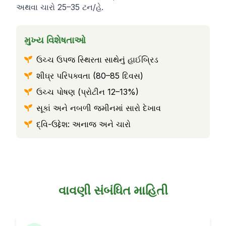
અથવા ચારો 25–35 ટન/હે.
મુખ્ય વિશેષતાઓ
ઉચ્ચ ઉપજ સ્થિરતા સાથેનું હાઈબ્રિડ
શીઘ્ર પરિપક્વતા (80–85 દિવસ)
ઉચ્ચ પોષણ (પ્રોટીન 12–13%)
સૂકાં અને નબળી જમીનમાં સારો દેખાવ
દ્વિ-ઉદ્દેશ: અનાજ અને ચારો
વાવણી સંબંધિત માહિતી