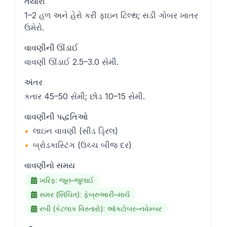
તૈયારી
1–2 હળ અને હેરો કરી ફાઇન ટિલ્થ; સડી ગોબર ખાતર
ઉમેરો.
વાવણીની ઊંડાઈ
વાવણી ઊંડાઈ 2.5–3.0 સેમી.
અંતર
કતાર 45–50 સેમી; છોડ 10–15 સેમી.
વાવણીની પદ્ધતિઓ
•
લાઇન વાવણી (સીડ ડ્રિલ)
•
બ્રોડકાસ્ટિંગ (ઉચ્ચ બીજ દર)
વાવણીનો સમય
ખરિફ: જૂન–જુલાઈ
સમર (સિંચિત): ફેબ્રુઆરી–માર્ચ
રબી (કેટલાક વિસ્તારો): ઑક્ટોબર–નવેમ્બર