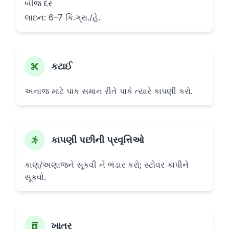
બીજ દર
લાઇન: 6–7 કિ.ગ્રા./હે.
કટાઈ
અનાજ માટે પાક સમાન રીતે પાકે ત્યારે કાપણી કરો.
કાપણી પછીની પ્રવૃત્તિઓ
કાણ/અણાજને સૂકવી ને ભંડાર કરો; સ્ટોવર કાપીને
સૂકવો.
ખાતર