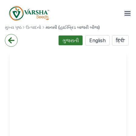
મુખ્ય પૃષ્ઠ
ઉત્પાદનો
માનસી (હાઈબ્રિડ બાજરી બીજ)
ગુજરાતી
English
हिंदी