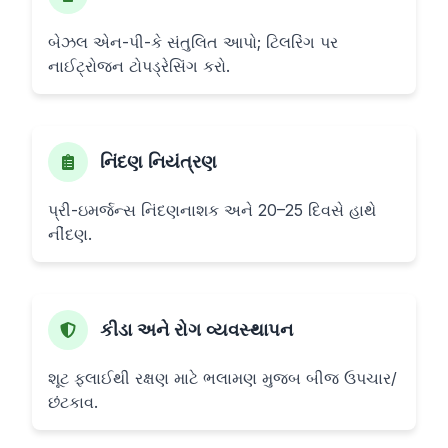
બેઝલ એન-પી-કે સંતુલિત આપો; ટિલરિંગ પર
નાઈટ્રોજન ટોપડ્રેસિંગ કરો.
નિંદણ નિયંત્રણ
પ્રી-ઇમર્જન્સ નિંદણનાશક અને 20–25 દિવસે હાથે
નીંદણ.
કીડા અને રોગ વ્યવસ્થાપન
શૂટ ફ્લાઈથી રક્ષણ માટે ભલામણ મુજબ બીજ ઉપચાર/
છંટકાવ.