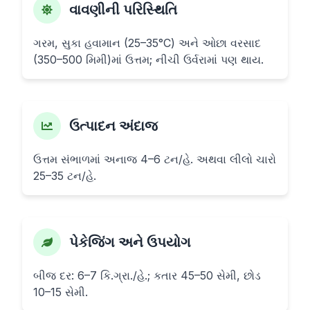
વાવણીની પરિસ્થિતિ
ગરમ, સુકા હવામાન (25–35°C) અને ઓછા વરસાદ
(350–500 મિમી)માં ઉત્તમ; નીચી ઉર્વરામાં પણ થાય.
ઉત્પાદન અંદાજ
ઉત્તમ સંભાળમાં અનાજ 4–6 ટન/હે. અથવા લીલો ચારો
25–35 ટન/હે.
પેકેજિંગ અને ઉપયોગ
બીજ દર: 6–7 કિ.ગ્રા./હે.; કતાર 45–50 સેમી, છોડ
10–15 સેમી.