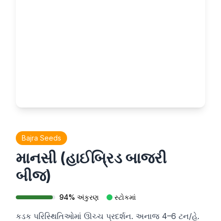
Bajra Seeds
માનસી (હાઈબ્રિડ બાજરી
બીજ)
94
%
અંકુરણ
સ્ટોકમાં
કડક પરિસ્થિતિઓમાં ઊચ્ચ પ્રદર્શન. અનાજ 4–6 ટન/હે.