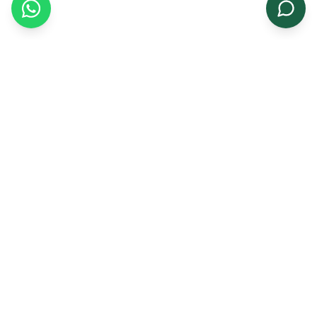
સંબંધિત ઉત્પાદનો