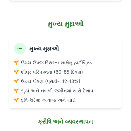
મુખ્ય મુદ્દાઓ
મુખ્ય મુદ્દાઓ
ઉચ્ચ ઉપજ સ્થિરતા સાથેનું હાઈબ્રિડ
શીઘ્ર પરિપક્વતા (80–85 દિવસ)
ઉચ્ચ પોષણ (પ્રોટીન 12–13%)
સૂકાં અને નબળી જમીનમાં સારો દેખાવ
દ્વિ-ઉદ્દેશ: અનાજ અને ચારો
ક્રીષિ અને વ્યવસ્થાપન