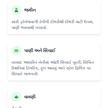
જમીન
સારી ડ્રેનેજવાળી રેતીલી દોંભરીથી દોંભરી માટી ઉત્તમ;
પાણી ભરાવાથી બચાવો.
પાણી અને સિંચાઈ
વરસાદ આધારિત ખેતીમાં ઓછી સિંચાઈ પૂરતી; સિંચિત
સ્થિતિમાં ટિલરિંગ, ફૂલ આવવું અને ગ્રેન ફિલિંગ પર
સિંચાઈ લાભકારી.
વાવણી