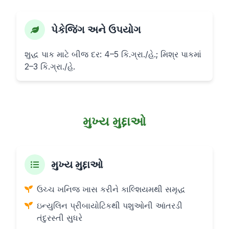
પેકેજિંગ અને ઉપયોગ
શુદ્ધ પાક માટે બીજ દર: 4–5 કિ.ગ્રા./હે.; મિશ્ર પાકમાં
2–3 કિ.ગ્રા./હે.
મુખ્ય મુદ્દાઓ
મુખ્ય મુદ્દાઓ
ઉચ્ચ ખનિજ ખાસ કરીને કાલ્શિયમથી સમૃદ્ધ
ઇન્યુલિન પ્રીબાયોટિકથી પશુઓની આંતરડી
તંદુરસ્તી સુધરે