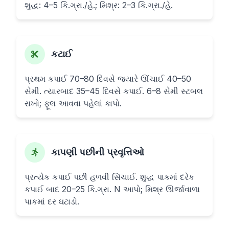
શુદ્ધ: 4–5 કિ.ગ્રા./હે.; મિશ્ર: 2–3 કિ.ગ્રા./હે.
કટાઈ
પ્રથમ કપાઈ 70–80 દિવસે જ્યારે ઊંચાઈ 40–50
સેમી. ત્યારબાદ 35–45 દિવસે કપાઈ. 6–8 સેમી સ્ટબલ
રાખો; ફૂલ આવવા પહેલાં કાપો.
કાપણી પછીની પ્રવૃત્તિઓ
પ્રત્યેક કપાઈ પછી હળવી સિંચાઈ. શુદ્ધ પાકમાં દરેક
કપાઈ બાદ 20–25 કિ.ગ્રા. N આપો; મિશ્ર ઊર્જાવાળા
પાકમાં દર ઘટાડો.