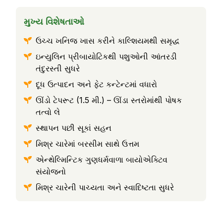
મુખ્ય વિશેષતાઓ
ઉચ્ચ ખનિજ ખાસ કરીને કાલ્શિયમથી સમૃદ્ધ
ઇન્યુલિન પ્રીબાયોટિકથી પશુઓની આંતરડી
તંદુરસ્તી સુધરે
દૂધ ઉત્પાદન અને ફેટ કન્ટેન્ટમાં વધારો
ઊંડો ટેપરૂટ (1.5 મી.) – ઊંડા સ્તરોમાંથી પોષક
તત્વો લે
સ્થાપન પછી સૂકાં સહન
મિશ્ર ચારેમાં બરસીમ સાથે ઉત્તમ
એન્થેલ્મિન્ટિક ગુણધર્મવાળા બાયોએક્ટિવ
સંયોજનો
મિશ્ર ચારેની પાચ્યતા અને સ્વાદિષ્ટતા સુધરે