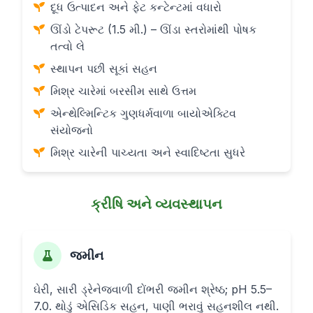
દૂધ ઉત્પાદન અને ફેટ કન્ટેન્ટમાં વધારો
ઊંડો ટેપરૂટ (1.5 મી.) – ઊંડા સ્તરોમાંથી પોષક
તત્વો લે
સ્થાપન પછી સૂકાં સહન
મિશ્ર ચારેમાં બરસીમ સાથે ઉત્તમ
એન્થેલ્મિન્ટિક ગુણધર્મવાળા બાયોએક્ટિવ
સંયોજનો
મિશ્ર ચારેની પાચ્યતા અને સ્વાદિષ્ટતા સુધરે
ક્રીષિ અને વ્યવસ્થાપન
જમીન
ઘેરી, સારી ડ્રેનેજવાળી દોંભરી જમીન શ્રેષ્ઠ; pH 5.5–
7.0. થોડું એસિડિક સહન, પાણી ભરાવું સહનશીલ નથી.