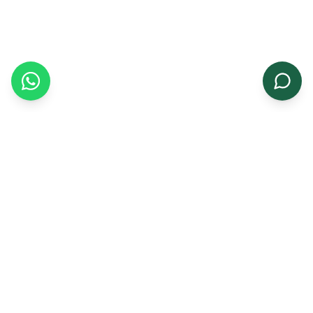
સંબંધિત ઉત્પાદનો