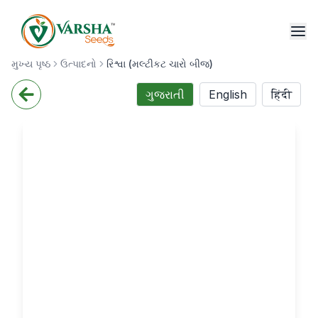
મુખ્ય પૃષ્ઠ
ઉત્પાદનો
રિશ્વા (મલ્ટીકટ ચારો બીજ)
ગુજરાતી
English
हिंदी