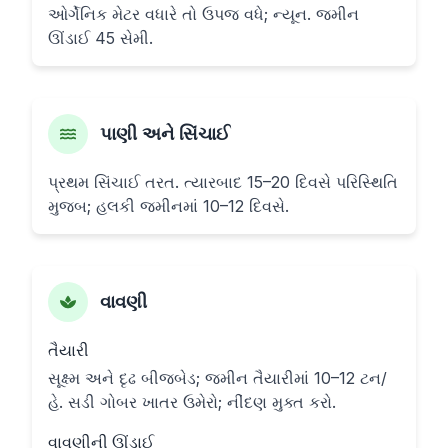
ઓર્ગેનિક મેટર વધારે તો ઉપજ વધે; ન્યૂન. જમીન
ઊંડાઈ 45 સેમી.
પાણી અને સિંચાઈ
પ્રથમ સિંચાઈ તરત. ત્યારબાદ 15–20 દિવસે પરિસ્થિતિ
મુજબ; હલકી જમીનમાં 10–12 દિવસે.
વાવણી
તૈયારી
સૂક્ષ્મ અને દૃઢ બીજબેડ; જમીન તૈયારીમાં 10–12 ટન/
હે. સડી ગોબર ખાતર ઉમેરો; નીંદણ મુક્ત કરો.
વાવણીની ઊંડાઈ