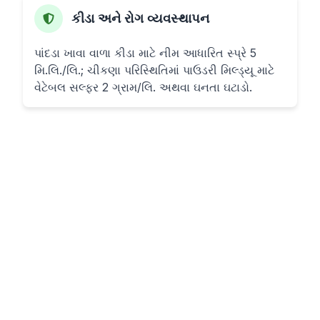
કીડા અને રોગ વ્યવસ્થાપન
પાંદડા ખાવા વાળા કીડા માટે નીમ આધારિત સ્પ્રે 5
મિ.લિ./લિ.; ચીકણા પરિસ્થિતિમાં પાઉડરી મિલ્ડ્યૂ માટે
વેટેબલ સલ્ફર 2 ગ્રામ/લિ. અથવા ઘનતા ઘટાડો.