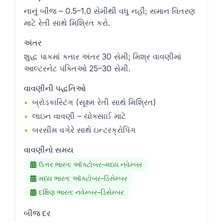
નાનું બીજ – 0.5–1.0 સેમીથી વધુ નહીં; સમાન વિતરણ
માટે રેતી સાથે મિશ્રિત કરો.
અંતર
શુદ્ધ પાકમાં કતાર અંતર 30 સેમી; મિશ્ર વાવણીમાં
આલ્ટરનેટ પંક્તિઓ 25–30 સેમી.
વાવણીની પદ્ધતિઓ
•
બ્રોડકાસ્ટિંગ (સૂક્ષ્મ રેતી સાથે મિશ્રિત)
•
લાઇન વાવણી – ચોક્સાઈ માટે
•
બરસીમ વગેરે સાથે ઇન્ટરક્રોપિંગ
વાવણીનો સમય
ઉત્તર ભારત: ઑક્ટોબર–મધ્ય નવેમ્બર
મધ્ય ભારત: ઑક્ટોબર–ડિસેમ્બર
દક્ષિણ ભારત: નવેમ્બર–ડિસેમ્બર
બીજ દર