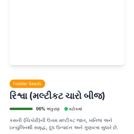
Fodder Seeds
રિશ્વા (મલ્ટીકટ ચારો બીજ)
96
%
અંકુરણ
સ્ટોકમાં
કસની (ચિકોરી)ની ઉત્તમ મલ્ટીકટ જાત, ખનિજ અને
ઇન્યુલિનથી સમૃદ્ધ, દૂધ ઉત્પાદન અને ગુણવત્તા સુધારે છે.