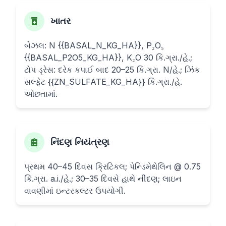
ખાતર
બેઝલ: N {{BASAL_N_KG_HA}}, P₂O₅
{{BASAL_P2O5_KG_HA}}, K₂O 30 કિ.ગ્રા./હે.;
ટોપ ડ્રેસ: દરેક કપાઈ બાદ 20–25 કિ.ગ્રા. N/હે.; ઝિંક
સલ્ફેટ {{ZN_SULFATE_KG_HA}} કિ.ગ્રા./હે.
ઓછતામાં.
નિંદણ નિયંત્રણ
પ્રથમ 40–45 દિવસ ક્રિટિકલ; પેન્ડિમેથેલિન @ 0.75
કિ.ગ્રા. a.i./હે.; 30–35 દિવસે હાથે નીંદણ; લાઇન
વાવણીમાં ઇન્ટરકલ્ટર ઉપયોગી.