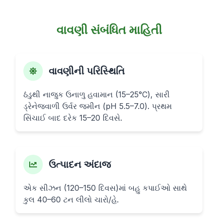
વાવણી સંબંધિત માહિતી
વાવણીની પરિસ્થિતિ
ઠંડુથી નાજુક ઉનાળુ હવામાન (15–25°C), સારી
ડ્રેનેજવાળી ઉર્વર જમીન (pH 5.5–7.0). પ્રથમ
સિંચાઈ બાદ દરેક 15–20 દિવસે.
ઉત્પાદન અંદાજ
એક સીઝન (120–150 દિવસ)માં બહુ કપાઈઓ સાથે
કુલ 40–60 ટન લીલો ચારો/હે.