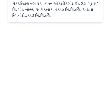
બેક્ટેરિયલ બ્લાઈટ: કૉપર ઑક્સીક્લોરાઈડ 2.5 ગ્રામ/
લિ. પોડ બોરર: ઇન્ડોક્સાકાર્બ 0.5 મિ.લિ./લિ. અથવા
સ્પિનોસેડ 0.3 મિ.લિ./લિ.