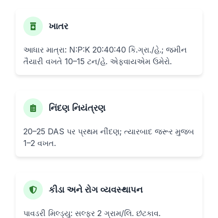
ખાતર
આધાર માત્રા: N:P:K 20:40:40 કિ.ગ્રા./હે.; જમીન
તૈયારી વખતે 10–15 ટન/હે. એફવાયએમ ઉમેરો.
નિંદણ નિયંત્રણ
20–25 DAS પર પ્રથમ નીંદણ; ત્યારબાદ જરૂર મુજબ
1–2 વખત.
કીડા અને રોગ વ્યવસ્થાપન
પાવડરી મિલ્ડ્યુ: સલ્ફર 2 ગ્રામ/લિ. છંટકાવ.