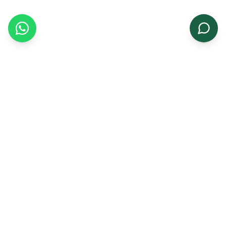
સંબંધિત ઉત્પાદનો