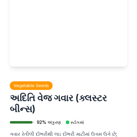
Vegetable Seeds
અદિતિ વેજ ગવાર (ક્લસ્ટર
બીન્સ)
92
%
અંકુરણ
સ્ટોકમાં
ગવાર રેતીલી દોંભરીથી લઇ દોંભરી માટીમાં ઉત્તમ ઉગે છે;