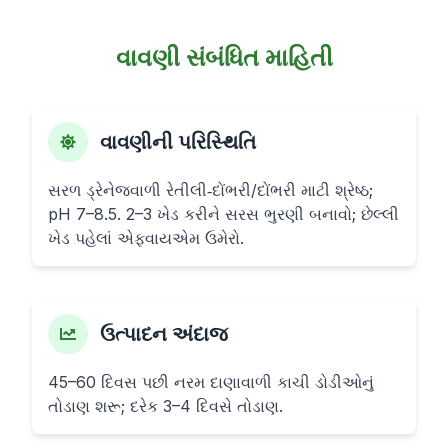
વાવણી સંબંધિત માહિતી
વાવણીની પરિસ્થિતિ
સરળ ડ્રેનેજવાળી રેતીલી‑દોંભરી/દોંભરી માટી શ્રેષ્ઠ;
pH 7–8.5. 2–3 ખેડ કરીને સરસ ભુરણી બનાવો; છેલ્લી
ખેડ પહેલાં એફવાયએમ ઉમેરો.
ઉત્પાદન અંદાજ
45–60 દિવસ પછી નરમ દાણાવાળી કાચી ડોડીઓનું
તોડાણ શરૂ; દરેક 3–4 દિવસે તોડાણ.