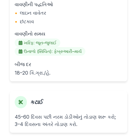
વાવણીની પદ્ધતિઓ
•
લાઇન વાવેતર
•
છંટકાવ
વાવણીનો સમય
ખરિફ: જૂન–જુલાઈ
ઉનાળો (સિંચિત): ફેબ્રુઆરી–માર્ચ
બીજ દર
18–20 કિ.ગ્રા./હે.
કટાઈ
45–60 દિવસ પછી નરમ ડોડીઓનું તોડાણ શરૂ કરો;
3–4 દિવસના અંતરે તોડાણ કરો.