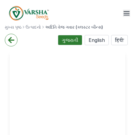
મુખ્ય પૃષ્ઠ
ઉત્પાદનો
અદિતિ વેજ ગવાર (ક્લસ્ટર બીન્સ)
ગુજરાતી
English
हिंदी