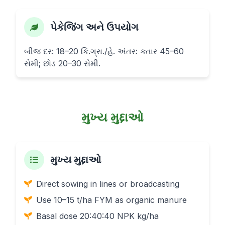
પેકેજિંગ અને ઉપયોગ
બીજ દર: 18–20 કિ.ગ્રા./હે. અંતર: કતાર 45–60
સેમી; છોડ 20–30 સેમી.
મુખ્ય મુદ્દાઓ
મુખ્ય મુદ્દાઓ
Direct sowing in lines or broadcasting
Use 10–15 t/ha FYM as organic manure
Basal dose 20:40:40 NPK kg/ha