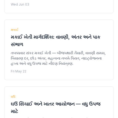
Wed Jun 03
મકાઈ
મકાઈ ખેતી માર્ગદર્શિકા: વાવણી, અંતર અને પાક
સંભાળ
તબક્કાવાર સંકર મકાઈ ખેતી — બીજપથારી તૈયારી, વાવણી સમય,
બિયારણ દર, છોડ અંતર, મહત્વના તબક્કે પિયત, નાઇટ્રોજનના
હપ્તા અને વધુ ઉપજ માટે નીંદણ નિયંત્રણ.
Fri May 22
ઘઉં
ઘઉં સિંચાઈ અને ખાતર આયોજન — વધુ ઉપજ
માટે