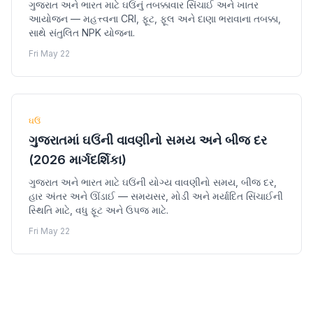
ગુજરાત અને ભારત માટે ઘઉંનું તબક્કાવાર સિંચાઈ અને ખાતર
આયોજન — મહત્ત્વના CRI, ફૂટ, ફૂલ અને દાણા ભરાવાના તબક્કા,
સાથે સંતુલિત NPK યોજના.
Fri May 22
ઘઉં
ગુજરાતમાં ઘઉંની વાવણીનો સમય અને બીજ દર
(2026 માર્ગદર્શિકા)
ગુજરાત અને ભારત માટે ઘઉંની યોગ્ય વાવણીનો સમય, બીજ દર,
હાર અંતર અને ઊંડાઈ — સમયસર, મોડી અને મર્યાદિત સિંચાઈની
સ્થિતિ માટે, વધુ ફૂટ અને ઉપજ માટે.
Fri May 22